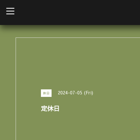
t
o
g
g
l
e
n
a
v
i
g
a
t
i
o
n
2024-07-05 (Fri)
休日
定休日