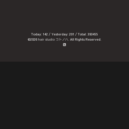
Today:
142
/ Yesterday:
201
/ Total:
393455
©2026
hair studio コトノハ
. All Rights Reserved.