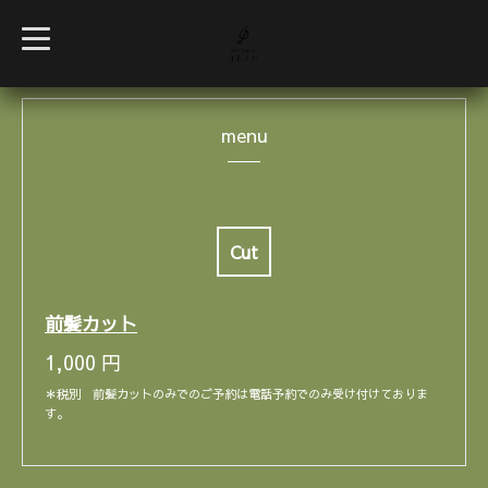
t
o
g
g
l
e
menu
n
a
v
i
g
a
t
i
Cut
o
n
前髪カット
1,000
円
＊税別 前髪カットのみでのご予約は電話予約でのみ受け付けておりま
す。