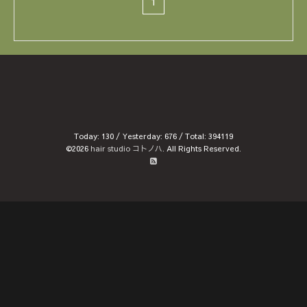
1
Today:
130
/ Yesterday:
676
/ Total:
394119
©2026
hair studio コトノハ
. All Rights Reserved.