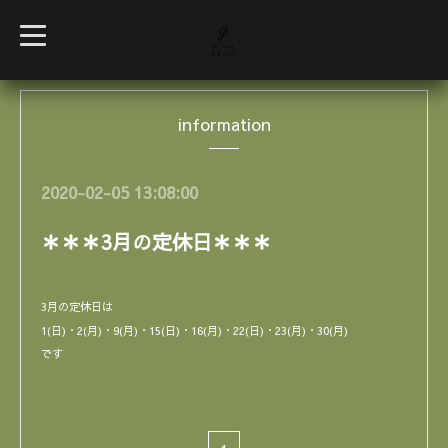
t
o
g
g
l
e
information
n
a
v
i
g
2020-02-05 13:08:00
a
t
i
＊＊＊3月の定休日＊＊＊
o
n
3月の定休日は
1(日)・2(月)・9(月)・15(日)・16(月)・22(日)・23(月)・30(月)
です