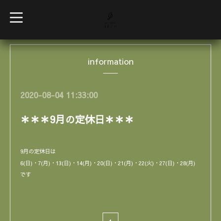
t
o
g
g
l
e
information
n
a
v
i
g
2020-08-04 11:33:00
a
t
i
＊＊＊9月の定休日＊＊＊
o
n
9月の定休日は
6(日)・7(月)・13(日)・14(月)・20(日)・21(月)・22(火)・27(日)・28(月)
です