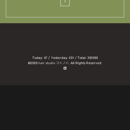
1
Today:
47
/ Yesterday:
201
/ Total:
393360
©2026
hair studio コトノハ
. All Rights Reserved.