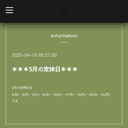
t
o
g
g
l
e
information
n
a
v
i
g
2020-04-10 00:27:00
a
t
i
＊＊＊5月の定休日＊＊＊
o
n
5月の定休日は
3(日)・4(月)・5(火)・6(水)・10(日)・11(月)・18(月)・24(日)・25(月)
です