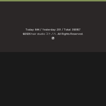
Today:
644
/ Yesterday:
201
/ Total:
393957
©2026
hair studio コトノハ
. All Rights Reserved.