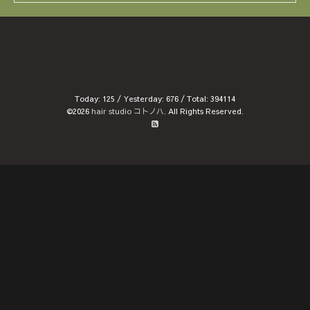
Today:
125
/ Yesterday:
676
/ Total:
394114
©2026
hair studio コトノハ
. All Rights Reserved.