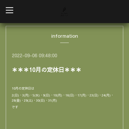
t
o
g
g
l
e
information
n
a
v
i
g
2022-09-06 09:48:00
a
t
i
＊＊＊10月の定休日＊＊＊
o
n
10月の定休日は
2(日)・3(月)・5(水)・9(日)・10(月)・16(日)・17(月)・23(日)・24(月)・
28(金)・29(土)・30(日)・31(月)
です